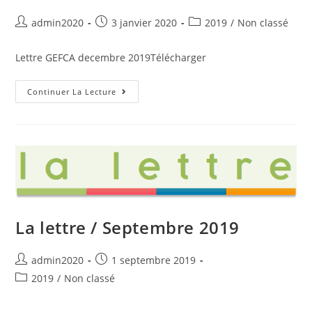
Auteur/autrice
Post
Post
admin2020
3 janvier 2020
2019
/
Non classé
de
published:
category:
la
Lettre GEFCA decembre 2019Télécharger
publication :
La
Continuer La Lecture
Lettre
/
Décembre
2019
La lettre / Septembre 2019
Auteur/autrice
Post
admin2020
1 septembre 2019
de
published:
Post
2019
/
Non classé
la
category:
publication :