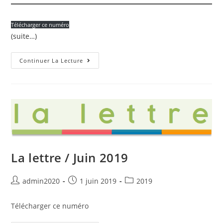
Télécharger ce numéro
(suite…)
La
Continuer La Lecture
Lettre
/
Septembre
2019
La lettre / Juin 2019
Auteur/autrice
Post
Post
admin2020
1 juin 2019
2019
de
published:
category:
la
Télécharger ce numéro
publication :