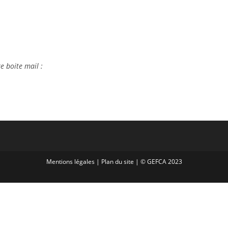
e boite mail :
Mentions légales
|
Plan du site
| © GEFCA 2023