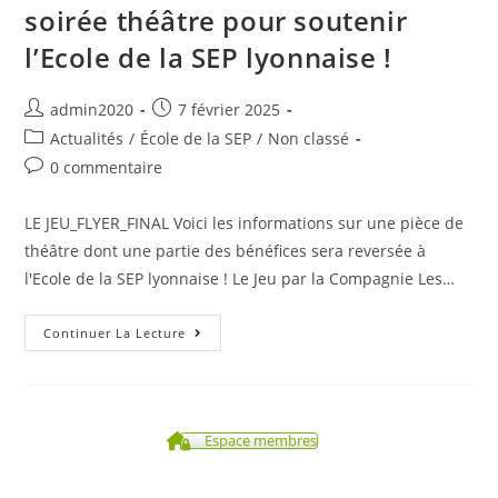
soirée théâtre pour soutenir
l’Ecole de la SEP lyonnaise !
Auteur/autrice
Post
admin2020
7 février 2025
de
published:
Post
Actualités
/
École de la SEP
/
Non classé
la
category:
Post
0 commentaire
publication :
comments:
LE JEU_FLYER_FINAL Voici les informations sur une pièce de
théâtre dont une partie des bénéfices sera reversée à
l'Ecole de la SEP lyonnaise ! Le Jeu par la Compagnie Les…
27
Continuer La Lecture
Mars
2026
:
Réservez
Votre
Soirée
Espace membres
Théâtre
Pour
Soutenir
L’Ecole