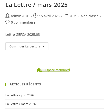
La Lettre / mars 2025
Auteur/autrice
Post
Post
admin2020
16 avril 2025
2025
/
Non classé
de
published:
category:
Post
0 commentaire
la
comments:
publication :
Lettre GEFCA 2025.03
La
Continuer La Lecture
Lettre
/
Mars
2025
Espace membres
ARTICLES RÉCENTS
La Lettre / juin 2026
La Lettre / mars 2026