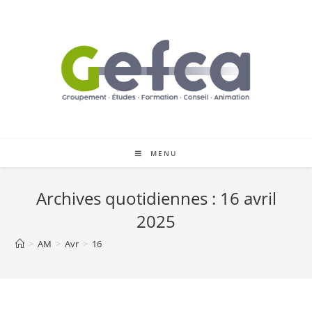
Skip
to
content
MENU
Archives quotidiennes : 16 avril
2025
>
AM
>
Avr
>
16