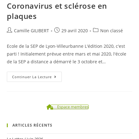
Coronavirus et sclérose en
plaques
Auteur/autrice
Post
Post
Camille GILIBERT
29 avril 2020
Non classé
de
published:
category:
la
Ecole de la SEP de Lyon-Villeurbanne L'édition 2020, c'est
publication :
parti ! Initialement prévue entre mars et mai 2020, l'école
de la SEP a distance a démarré le 3 octobre et…
Coronavirus
Continuer La Lecture
Et
Sclérose
En
Plaques
Espace membres
ARTICLES RÉCENTS
La Lettre / juin 2026