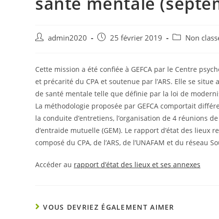
santé mentale (septe
Auteur/autrice
Post
Post
admin2020
25 février 2019
Non class
de
published:
category:
la
publication :
Cette mission a été confiée à GEFCA par le Centre psyc
et précarité du CPA et soutenue par l’ARS. Elle se situe
de santé mentale telle que définie par la loi de modern
La méthodologie proposée par GEFCA comportait différ
la conduite d’entretiens, l’organisation de 4 réunions 
d’entraide mutuelle (GEM). Le rapport d’état des lieux r
composé du CPA, de l’ARS, de l’UNAFAM et du réseau Sou
Accéder au
rapport d’état des lieux et ses annexes
VOUS DEVRIEZ ÉGALEMENT AIMER