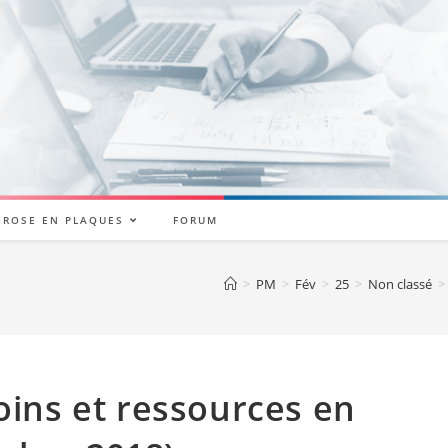
ÉROSE EN PLAQUES
FORUM
>
PM
>
Fév
>
25
>
Non classé
>
oins et ressources en