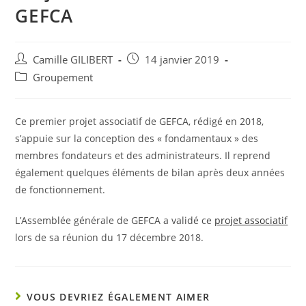
GEFCA
Auteur/autrice
Post
Camille GILIBERT
14 janvier 2019
de
published:
Post
Groupement
la
category:
publication :
Ce premier projet associatif de GEFCA, rédigé en 2018,
s’appuie sur la conception des « fondamentaux » des
membres fondateurs et des administrateurs. Il reprend
également quelques éléments de bilan après deux années
de fonctionnement.
L’Assemblée générale de GEFCA a validé ce
projet associatif
lors de sa réunion du 17 décembre 2018.
VOUS DEVRIEZ ÉGALEMENT AIMER