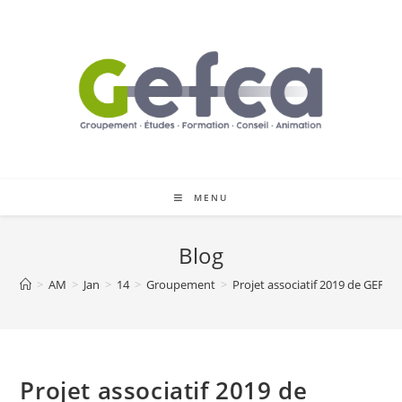
Skip
to
content
MENU
Blog
>
AM
>
Jan
>
14
>
Groupement
>
Projet associatif 2019 de GEFCA
Projet associatif 2019 de