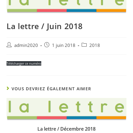
La lettre / Juin 2018
Auteur/autrice
Post
Post
admin2020
1 juin 2018
2018
de
published:
category:
la
publication :
Télécharger ce numéro
VOUS DEVRIEZ ÉGALEMENT AIMER
La lettre / Décembre 2018