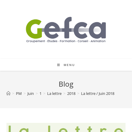
Skip
to
content
MENU
Blog
>
PM
>
Juin
>
1
>
La lettre
>
2018
>
La lettre / Juin 2018